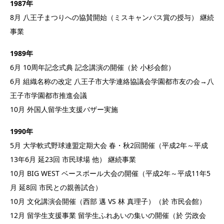
1987年
8月 八王子まつりへの協賛開始（ミスキャンパス賞の授与） 継続
事業
1989年
6月 10周年記念式典 記念講演の開催（於 小杉会館）
6月 組織名称の改定 八王子市大学連絡協議会学園都市友の会→八
王子市学園都市推進会議
10月 外国人留学生支援バザー実施
1990年
5月 大学軟式野球連盟定期大会 春・秋2回開催（平成2年～平成
13年6月 延23回 市民球場 他） 継続事業
10月 BIG WEST ベースボール大会の開催（平成2年～平成11年5
月 延8回 市民との親善試合）
10月 文化講演会開催（西部 邁 VS 林 真理子）（於 市民会館）
12月 留学生支援事業 留学生ふれあいの集いの開催（於 労政会