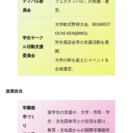
ティバル委
フェスティバル」の実施・運
員会
営。
大学軟式野球大会、BIGWEST
OCHI-KEN(BWO)、
学生サーク
学生落語会等の支援活動を展
ル活動支援
開、
委員会
大学の枠を超えたイベントを
企画運営。
政策担当
学園都
留学生の支援や、大学・市民・学
市づく
生・文化団体等との交流を図り、
り
教育・文化面からの国際学園都市