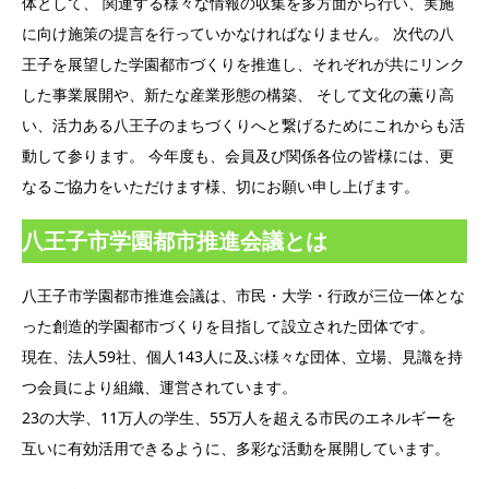
体として、 関連する様々な情報の収集を多方面から行い、実施
に向け施策の提言を行っていかなければなりません。 次代の八
王子を展望した学園都市づくりを推進し、それぞれが共にリンク
した事業展開や、新たな産業形態の構築、 そして文化の薫り高
い、活力ある八王子のまちづくりへと繋げるためにこれからも活
動して参ります。 今年度も、会員及び関係各位の皆様には、更
なるご協力をいただけます様、切にお願い申し上げます。
八王子市学園都市推進会議とは
八王子市学園都市推進会議は、市民・大学・行政が三位一体とな
った創造的学園都市づくりを目指して設立された団体です。
現在、法人59社、個人143人に及ぶ様々な団体、立場、見識を持
つ会員により組織、運営されています。
23の大学、11万人の学生、55万人を超える市民のエネルギーを
互いに有効活用できるように、多彩な活動を展開しています。