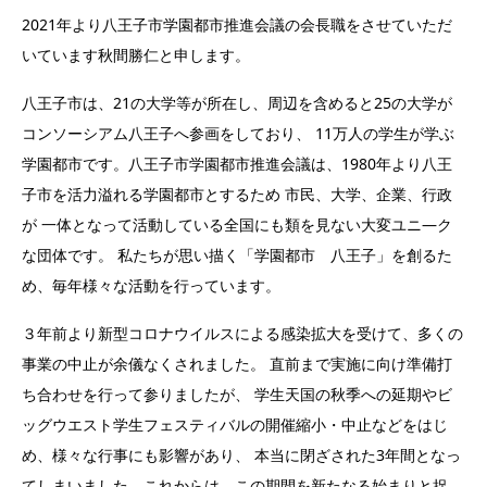
2021年より八王子市学園都市推進会議の会長職をさせていただ
いています秋間勝仁と申します。
八王子市は、21の大学等が所在し、周辺を含めると25の大学が
コンソーシアム八王子へ参画をしており、 11万人の学生が学ぶ
学園都市です。八王子市学園都市推進会議は、1980年より八王
子市を活力溢れる学園都市とするため 市民、大学、企業、行政
が 一体となって活動している全国にも類を見ない大変ユニ―ク
な団体です。 私たちが思い描く「学園都市 八王子」を創るた
め、毎年様々な活動を行っています。
３年前より新型コロナウイルスによる感染拡大を受けて、多くの
事業の中止が余儀なくされました。 直前まで実施に向け準備打
ち合わせを行って参りましたが、 学生天国の秋季への延期やビ
ッグウエスト学生フェスティバルの開催縮小・中止などをはじ
め、様々な行事にも影響があり、 本当に閉ざされた3年間となっ
てしまいました。これからは、この期間を新たなる始まりと捉