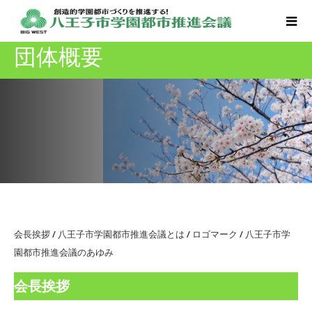
団体概要
会長挨拶
/
八王子市学園都市推進会議とは
/
ロゴマーク
/
八王子市学
園都市推進会議のあゆみ
会長挨拶